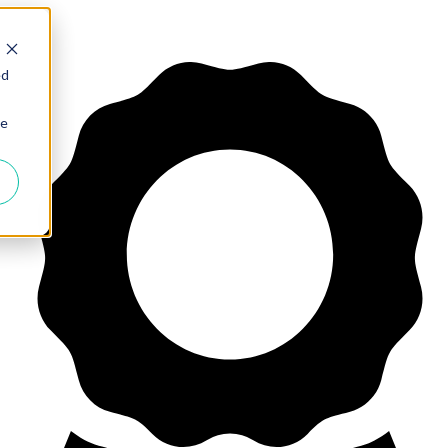
ed
ie