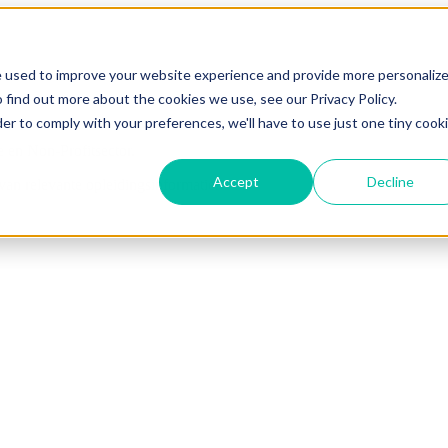
e used to improve your website experience and provide more personaliz
 find out more about the cookies we use, see our Privacy Policy.
der to comply with your preferences, we'll have to use just one tiny cook
e en Non-Profitsector.
Accept
Decline
van relevante opleidingsinformatie.