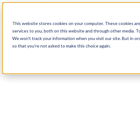
This website stores cookies on your computer. These cookies ar
Online opleidingsbrochure
services to you, both on this website and through other media. To
We won't track your information when you visit our site. But in or
so that you're not asked to make this choice again.
Bedankt voor je interesse in de Masterclass Leiderschap voor Publiek
Vul je contactgegevens in, ontvang de brochure en blijf op de hoogte 